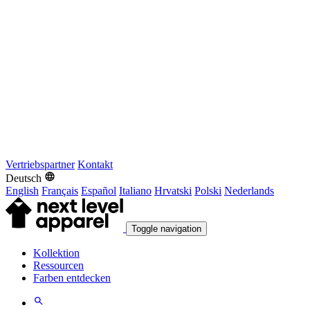
Vertriebspartner
Kontakt
Deutsch
English
Français
Español
Italiano
Hrvatski
Polski
Nederlands
Toggle navigation
Kollektion
Ressourcen
Farben entdecken