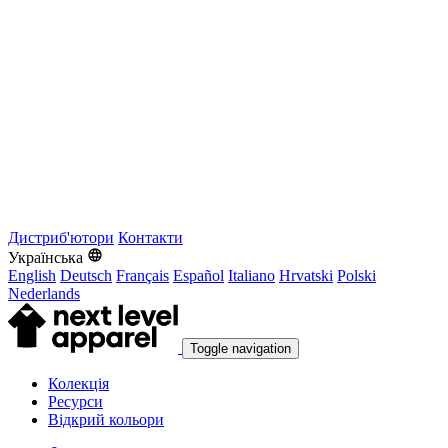
Дистриб'ютори
Контакти
Українська
English
Deutsch
Français
Español
Italiano
Hrvatski
Polski
Nederlands
Toggle navigation
Колекція
Ресурси
Відкрий кольори