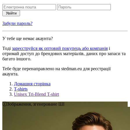
Увійти
Забули пароль?
У тебе ще немає акаунта?
Тоді
зареєструйся як оптовий покупець або компанія
і
отримай доступ до брендових матеріалів, даних про запаси та
багато іншого.
Тебе буде перенаправлено на stedman.eu для реєстрації
акаунта.
Домашня сторінка
T-shirts
Unisex Tri-Blend T-shirt
Зображення, згенероване ШІ