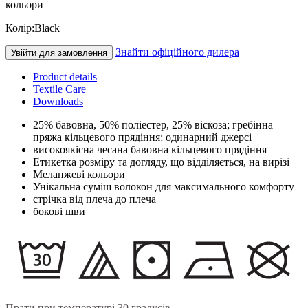
кольори
Колір:
Black
Знайти офіційного дилера
Увійти для замовлення
Product details
Textile Care
Downloads
25% бавовна, 50% поліестер, 25% віскоза; гребінна
пряжа кільцевого прядіння; одинарний джерсі
високоякісна чесана бавовна кільцевого прядіння
Етикетка розміру та догляду, що відділяється, на вирізі
Меланжеві кольори
Унікальна суміш волокон для максимального комфорту
стрічка від плеча до плеча
бокові шви
Прати при температурі 30 градусів.