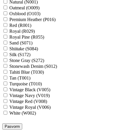
Natural (N001)
Oatmeal (O009)
Oxblood (O103)
Premium Heather (P016)
Red (R001)
Royal (R029)
Royal Pine (R055)
Sand (S071)
Shiitake (S084)
Silk (S172)
Stone Gray (S272)
Stonewash Denim (S012)
Tahiti Blue (T030)
Tan (T001)
Turquoise (T010)
Vintage Black (V005)
Vintage Navy (V019)
Vintage Red (V008)
Vintage Royal (V006)
White (W002)
Pasvorm