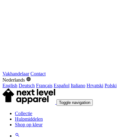
Vakhandelaar
Contact
Nederlands
English
Deutsch
Français
Español
Italiano
Hrvatski
Polski
Toggle navigation
Collectie
Hulpmiddelen
Shop op kleur