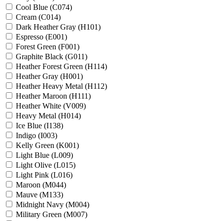
Cool Blue (C074)
Cream (C014)
Dark Heather Gray (H101)
Espresso (E001)
Forest Green (F001)
Graphite Black (G011)
Heather Forest Green (H114)
Heather Gray (H001)
Heather Heavy Metal (H112)
Heather Maroon (H111)
Heather White (V009)
Heavy Metal (H014)
Ice Blue (I138)
Indigo (I003)
Kelly Green (K001)
Light Blue (L009)
Light Olive (L015)
Light Pink (L016)
Maroon (M044)
Mauve (M133)
Midnight Navy (M004)
Military Green (M007)