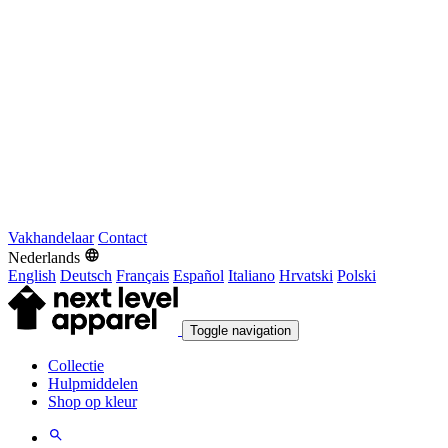
Vakhandelaar
Contact
Nederlands
English
Deutsch
Français
Español
Italiano
Hrvatski
Polski
Toggle navigation
Collectie
Hulpmiddelen
Shop op kleur