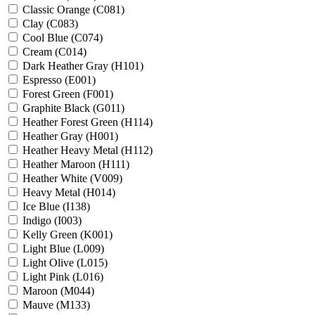
Classic Orange (C081)
Clay (C083)
Cool Blue (C074)
Cream (C014)
Dark Heather Gray (H101)
Espresso (E001)
Forest Green (F001)
Graphite Black (G011)
Heather Forest Green (H114)
Heather Gray (H001)
Heather Heavy Metal (H112)
Heather Maroon (H111)
Heather White (V009)
Heavy Metal (H014)
Ice Blue (I138)
Indigo (I003)
Kelly Green (K001)
Light Blue (L009)
Light Olive (L015)
Light Pink (L016)
Maroon (M044)
Mauve (M133)