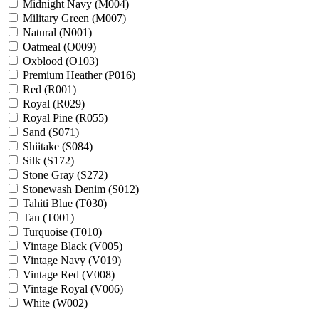
Midnight Navy (M004)
Military Green (M007)
Natural (N001)
Oatmeal (O009)
Oxblood (O103)
Premium Heather (P016)
Red (R001)
Royal (R029)
Royal Pine (R055)
Sand (S071)
Shiitake (S084)
Silk (S172)
Stone Gray (S272)
Stonewash Denim (S012)
Tahiti Blue (T030)
Tan (T001)
Turquoise (T010)
Vintage Black (V005)
Vintage Navy (V019)
Vintage Red (V008)
Vintage Royal (V006)
White (W002)